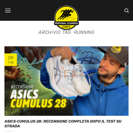
Salta
ai
contenuti
ARCHIVIO TAG:
RUNNING
09
Lug
ASICS CUMULUS 28: RECENSIONE COMPLETA DOPO IL TEST SU
STRADA