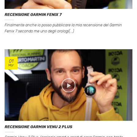
RECENSIONE GARMIN FENIX 7
Finalmente anche io posso pubblicare la mia recensione del Garmin
Fenix 7 secondo me uno degli orologi(...)
01
Mar
RECENSIONE GARMIN VENU 2 PLUS