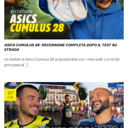
ASICS CUMULUS 28: RECENSIONE COMPLETA DOPO IL TEST SU
STRADA
Ho testato le Asics Cumulus 28 acquistandole con i miei soldi. La novità
principale è(...)
07
Lug