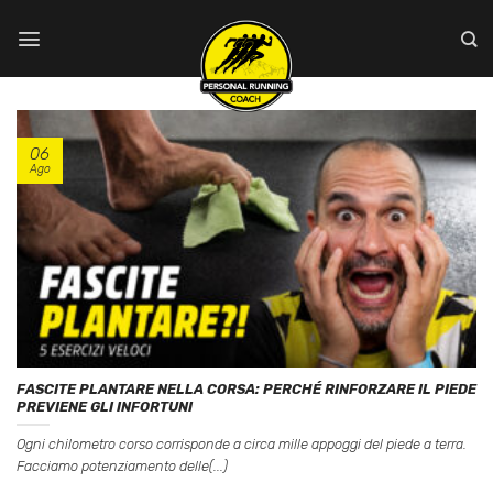
Salta
ai
contenuti
06
Ago
FASCITE PLANTARE NELLA CORSA: PERCHÉ RINFORZARE IL PIEDE
PREVIENE GLI INFORTUNI
Ogni chilometro corso corrisponde a circa mille appoggi del piede a terra.
Facciamo potenziamento delle(...)