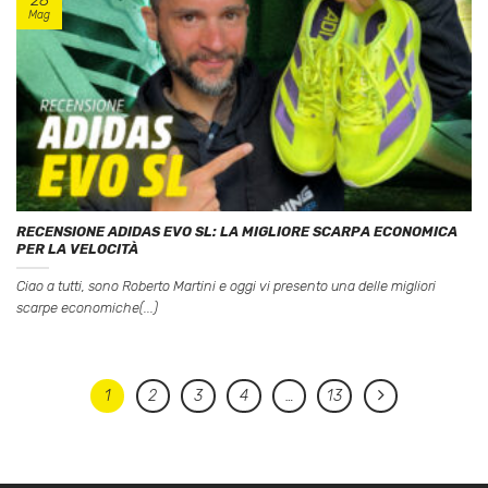
Mag
RECENSIONE ADIDAS EVO SL: LA MIGLIORE SCARPA ECONOMICA
PER LA VELOCITÀ
Ciao a tutti, sono Roberto Martini e oggi vi presento una delle migliori
scarpe economiche(...)
1
2
3
4
…
13