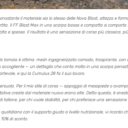
ostante il materiale sia lo stesso delle Nova Blast, altezza e form
artita. Il FF Blast Max in una scarpa bassa e compatta si comporta
ta e spessa. Il risultato è una sensazione di corsa più classica, pi
lla tomaia è ottima: mesh ingegnerizzato comodo, traspirante, con u
iù accogliente — un dettaglio che conta molto in una scarpa pensa
fortevole, e qui la Cumulus 28 fa il suo lavoro.
 l’intersuola. Per il mio stile di corsa — appoggio di mesopiede o avam
ttative create dal materiale nuovo erano alte. Detto questo, è one
 tallone, per chi vuole stabilità, per chi preferisce una sensazione 
 quotidiano con il supporto giusto a livello nutrizionale, vi ricordo 
l 10% di sconto.