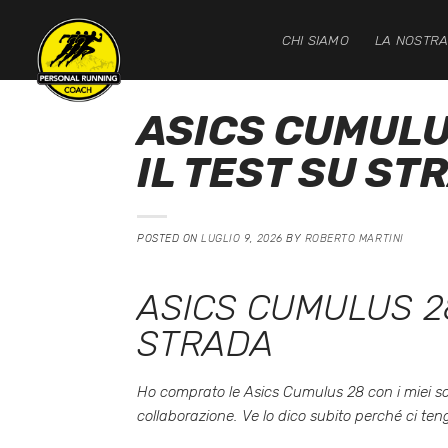
Salta
ai
CHI SIAMO
LA NOSTRA
contenuti
ASICS CUMULU
IL TEST SU ST
POSTED ON
LUGLIO 9, 2026
BY
ROBERTO MARTINI
ASICS CUMULUS 2
STRADA
Ho comprato le Asics Cumulus 28 con i miei sol
collaborazione. Ve lo dico subito perché ci teng