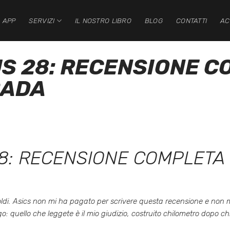
 APP
SERVIZI
IL NOSTRO LIBRO
BLOG
CONTATTI
AC
S 28: RECENSIONE C
RADA
8: RECENSIONE COMPLETA 
di. Asics non mi ha pagato per scrivere questa recensione e non mi 
o: quello che leggete è il mio giudizio, costruito chilometro dopo chil