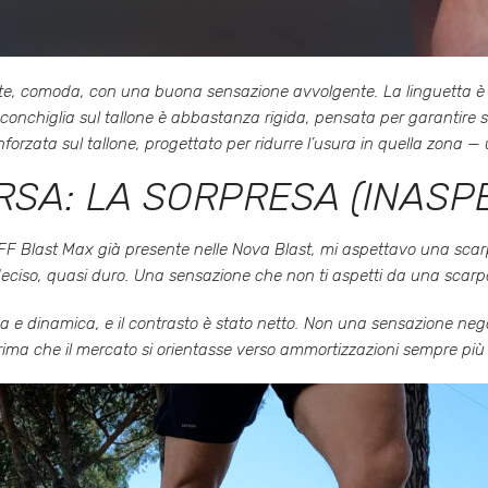
te, comoda, con una buona sensazione avvolgente. La linguetta è s
a conchiglia sul tallone è abbastanza rigida, pensata per garantire s
forzata sul tallone, progettato per ridurre l’usura in quella zona — 
RSA: LA SORPRESA (INASP
 FF Blast Max già presente nelle Nova Blast, mi aspettavo una scar
 deciso, quasi duro. Una sensazione che non ti aspetti da una scarp
 e dinamica, e il contrasto è stato netto. Non una sensazione nega
prima che il mercato si orientasse verso ammortizzazioni sempre più