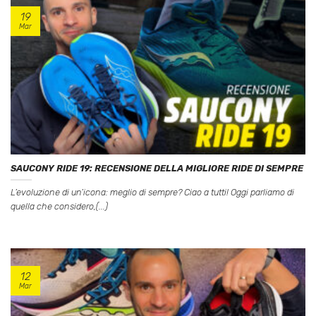
19
Mar
SAUCONY RIDE 19: RECENSIONE DELLA MIGLIORE RIDE DI SEMPRE
L’evoluzione di un’icona: meglio di sempre? Ciao a tutti! Oggi parliamo di
quella che considero,(...)
12
Mar