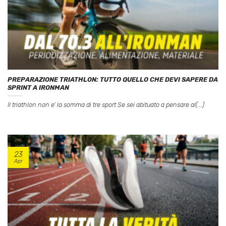
PREPARAZIONE TRIATHLON: TUTTO QUELLO CHE DEVI SAPERE DA
SPRINT A IRONMAN
Il triathlon non e’ la somma di tre sport Se sei abituato a pensare al(...)
23
Apr