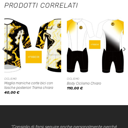
PRODOTTI CORRELATI
CICLISMO
CICLISMO
Maglia maniche corte bici con
Body Ciclismo Chiaro
tasche posteriori Trama chiara
110,00
€
40,00
€
“Consiglio di farsi seguire anche personalmente perché