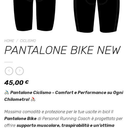
HOME
/
CICLISMO
PANTALONE BIKE NEW
45,00
€
Pantalone Ciclismo – Comfort e Performance su Ogni
Chilometro!
Massima comodità e protezione per le tue uscite in bici! Il
Pantalone Bike
di
Personal Running Coach
è progettato per
offrire
supporto muscolare, traspirabilità e un’ottima