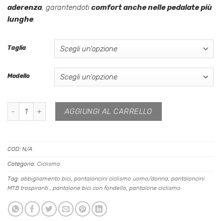
aderenza
, garantendoti
comfort anche nelle pedalate più
lunghe
.
Taglia
Modello
Pantalone Bike NEW quantità
AGGIUNGI AL CARRELLO
COD:
N/A
Categoria:
Ciclismo
Tag:
abbigliamento bici
,
pantaloncini ciclismo uomo/donna
,
pantaloncini
MTB traspiranti.
,
pantalone bici con fondello
,
pantalone ciclismo