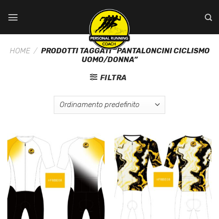
Salta
ai
contenuti
HOME
/
PRODOTTI TAGGATI “PANTALONCINI CICLISMO
UOMO/DONNA”
FILTRA