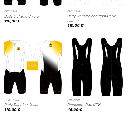
CICLISMO
CICLISMO
Body Ciclismo con trama e BIB
Body Ciclismo Chiaro
bianco
110,00
€
110,00
€
TRIATHLON
CICLISMO
Body Triathlon Chiaro
Pantalone Bike NEW
110,00
€
45,00
€