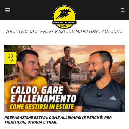
Salta
ai
contenuti
ARCHIVIO TAG:
PREPARAZIONE MARATONA AUTUNNO
28
Lug
PREPARAZIONE ESTIVA: COME ALLENARSI (E PERCHÉ) PER
TRIATHLON, STRADA E TRAIL