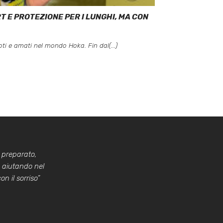
T E PROTEZIONE PER I LUNGHI, MA CON
oti e amati nel mondo Hoka. Fin dal(...)
 preparato,
a aiutando nel
n il sorriso”