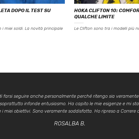
ETA DOPO IL TEST SU
HOKA CLIFTON 10: COMFOR
QUALCHE LIMITE
 miei soldi. La novità principale
Le Clifton sono tra i modelli più n
 di farsi seguire anche personalmente perché ritengo sia veramente
 soprattutto infonde entusiasmo. Ha capito le mie esigenze e mi st
i miei obiettivi. Sono veramente soddisfatta. Ho ripreso a Correre co
ROSALBA B.