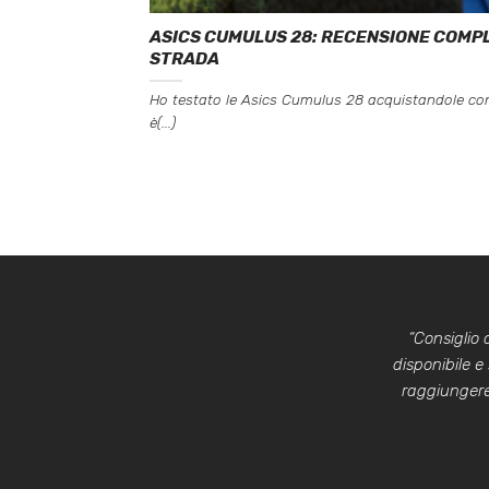
ASICS CUMULUS 28: RECENSIONE COMPL
STRADA
Ho testato le Asics Cumulus 28 acquistandole con i
è(...)
“Consiglio
disponibile e
raggiungere 