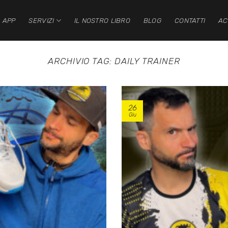
 APP
SERVIZI
IL NOSTRO LIBRO
BLOG
CONTATTI
AC
ARCHIVIO TAG:
DAILY TRAINER
26
Giu