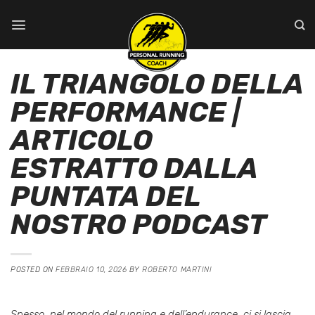
Salta
ai
contenuti
IL TRIANGOLO DELLA
PERFORMANCE |
ARTICOLO
ESTRATTO DALLA
PUNTATA DEL
NOSTRO PODCAST
POSTED ON
FEBBRAIO 10, 2026
BY
ROBERTO MARTINI
Spesso, nel mondo del running e dell’endurance, ci si lascia