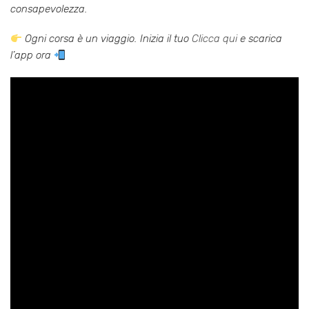
consapevolezza.
Ogni corsa è un viaggio. Inizia il tuo
Clicca qui
e scarica
l’app ora