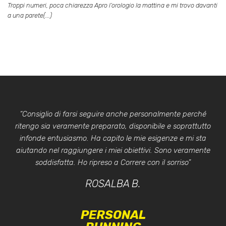
Troppi numeri, poca chiarezza Apro l’orologio la mattina e mi trovo davanti
a una parete(...)
“Consiglio di farsi seguire anche personalmente perché
ritengo sia veramente preparato, disponibile e soprattutto
infonde entusiasmo. Ha capito le mie esigenze e mi sta
aiutando nel raggiungere i miei obiettivi. Sono veramente
soddisfatta. Ho ripreso a Correre con il sorriso”
ROSALBA B.
PERSONAL