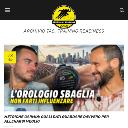
Salta
ai
contenuti
ARCHIVIO TAG:
TRAINING READINESS
23
Giu
METRICHE GARMIN: QUALI DATI GUARDARE DAVVERO PER
ALLENARSI MEGLIO