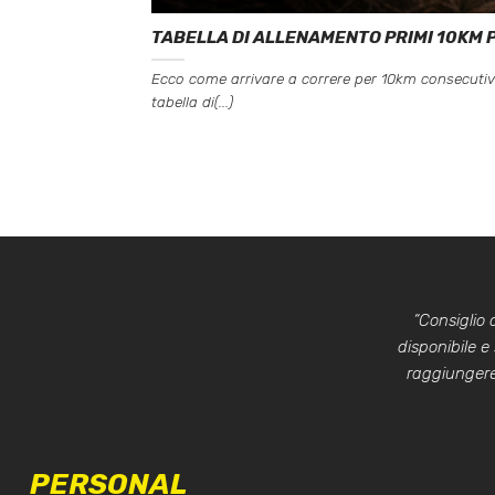
TABELLA DI ALLENAMENTO PRIMI 10KM P
Ecco come arrivare a correre per 10km consecuti
tabella di(...)
“Consiglio
disponibile e
raggiungere 
PERSONAL