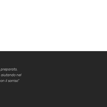
 preparato,
a aiutando nel
n il sorriso”