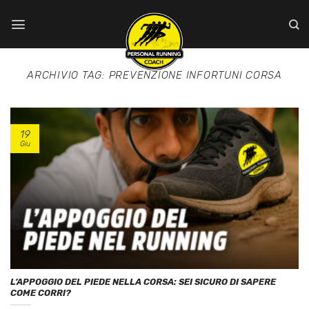
Salta
ai
contenuti
ARCHIVIO TAG:
PREVENZIONE INFORTUNI CORSA
19
Giu
L’APPOGGIO DEL PIEDE NELLA CORSA: SEI SICURO DI SAPERE
COME CORRI?