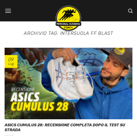
Salta
ai
contenuti
ARCHIVIO TAG:
INTERSUOLA FF BLAST
09
Lug
ASICS CUMULUS 28: RECENSIONE COMPLETA DOPO IL TEST SU
STRADA