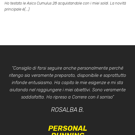
Ho testato le Asics Cumulus 28 acquistandole con i miei soldi. La novità
principale è(...)
“Consiglio di farsi seguire anche personalmente perché
ritengo sia veramente preparato, disponibile e soprattutto
infonde entusiasmo. Ha capito le mie esigenze e mi sta
aiutando nel raggiungere i miei obiettivi. Sono veramente
soddisfatta. Ho ripreso a Correre con il sorriso”
ROSALBA B.
PERSONAL