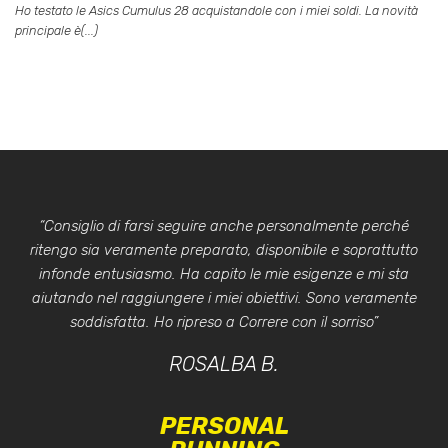
Ho testato le Asics Cumulus 28 acquistandole con i miei soldi. La novità
principale è(...)
“Consiglio di farsi seguire anche personalmente perché
ritengo sia veramente preparato, disponibile e soprattutto
infonde entusiasmo. Ha capito le mie esigenze e mi sta
aiutando nel raggiungere i miei obiettivi. Sono veramente
soddisfatta. Ho ripreso a Correre con il sorriso”
ROSALBA B.
PERSONAL