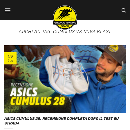
Salta
ai
contenuti
ARCHIVIO TAG:
CUMULUS VS NOVA BLAST
09
Lug
ASICS CUMULUS 28: RECENSIONE COMPLETA DOPO IL TEST SU
STRADA