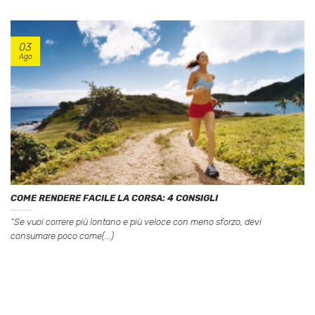
03
Ago
COME RENDERE FACILE LA CORSA: 4 CONSIGLI
“Se vuoi correre più lontano e più veloce con meno sforzo, devi
consumare poco come(...)