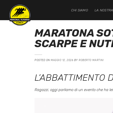
Salta
ai
CHI SIAMO
LA NOSTRA
contenuti
MARATONA SOTT
SCARPE E NUT
POSTED ON
MAGGIO 12, 2026
BY
ROBERTO MARTINI
L’ABBATTIMENTO 
Ragazzi, oggi parliamo di un evento che ha lett