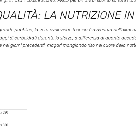
ing.it/
. Usa il codice sconto: PRC5 per un 5% di sconto su tutti i tuo
QUALITÀ: LA NUTRIZIONE I
grande pubblico, la vera rivoluzione tecnica è avvenuta nell’alimen
ggi di carboidrati durante lo sforzo, a differenza di quanto accade
 nei giorni precedenti, magari mangiando riso nel cuore della not