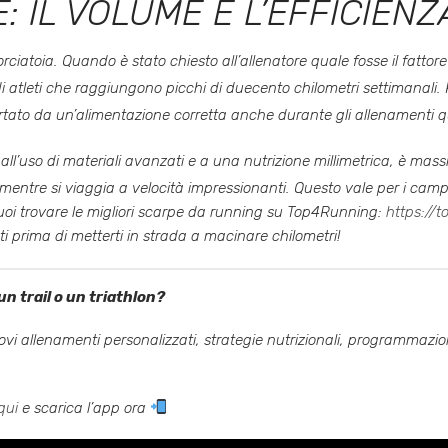
: IL VOLUME E L’EFFICIENZ
orciatoia. Quando è stato chiesto all’allenatore quale fosse il fatto
di atleti che raggiungono picchi di duecento chilometri settimanali
.
portato da un’alimentazione corretta anche durante gli allenamenti q
ito all’uso di materiali avanzati e a una nutrizione millimetrica, è ma
mentre si viaggia a velocità impressionanti
. Questo vale per i camp
 Puoi trovare le migliori scarpe da running su Top4Running:
https://t
ti prima di metterti in strada a macinare chilometri!
n trail o un triathlon?
rovi allenamenti personalizzati, strategie nutrizionali, programmazi
qui
e scarica l’app ora