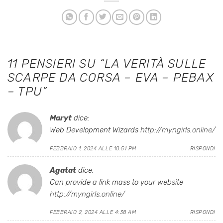
11 PENSIERI SU “
LA VERITÀ SULLE
SCARPE DA CORSA – EVA – PEBAX
– TPU
”
Maryt
dice:
Web Development Wizards
http://myngirls.online/
FEBBRAIO 1, 2024 ALLE 10:51 PM
RISPONDI
Agatat
dice:
Can provide a link mass to your website
http://myngirls.online/
FEBBRAIO 2, 2024 ALLE 4:38 AM
RISPONDI