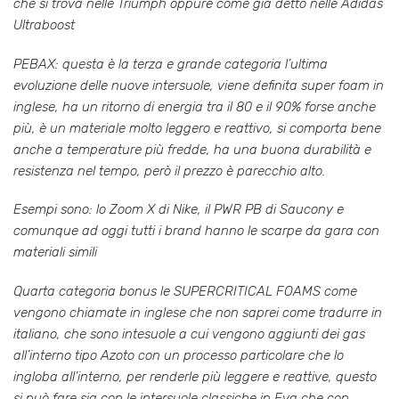
che si trova nelle Triumph oppure come gia detto nelle Adidas
Ultraboost
PEBAX: questa è la terza e grande categoria l’ultima
evoluzione delle nuove intersuole, viene definita super foam in
inglese, ha un ritorno di energia tra il 80 e il 90% forse anche
più, è un materiale molto leggero e reattivo, si comporta bene
anche a temperature più fredde, ha una buona durabilità e
resistenza nel tempo, però il prezzo è parecchio alto.
Esempi sono: lo Zoom X di Nike, il PWR PB di Saucony e
comunque ad oggi tutti i brand hanno le scarpe da gara con
materiali simili
Quarta categoria bonus le SUPERCRITICAL FOAMS come
vengono chiamate in inglese che non saprei come tradurre in
italiano, che sono intesuole a cui vengono aggiunti dei gas
all’interno tipo Azoto con un processo particolare che lo
ingloba all’interno, per renderle più leggere e reattive, questo
si può fare sia con le intersuole classiche in Eva che con