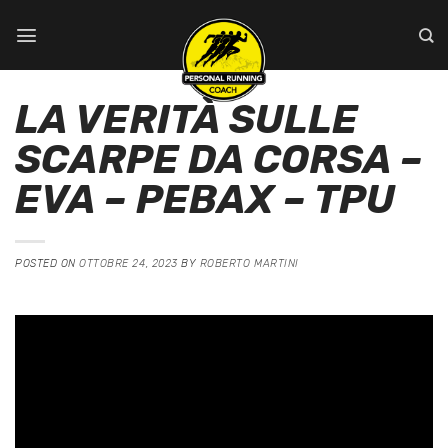
Salta
ai
contenuti
LA VERITÀ SULLE
SCARPE DA CORSA –
EVA – PEBAX – TPU
POSTED ON
OTTOBRE 24, 2023
BY
ROBERTO MARTINI