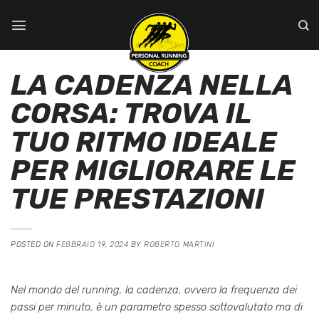
Salta
ai
contenuti
LA CADENZA NELLA
CORSA: TROVA IL
TUO RITMO IDEALE
PER MIGLIORARE LE
TUE PRESTAZIONI
POSTED ON
FEBBRAIO 19, 2024
BY
ROBERTO MARTINI
Nel mondo del running, la cadenza, ovvero la frequenza dei
passi per minuto, è un parametro spesso sottovalutato ma di