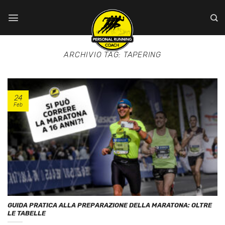
Salta
ai
contenuti
ARCHIVIO TAG:
TAPERING
24
Feb
GUIDA PRATICA ALLA PREPARAZIONE DELLA MARATONA: OLTRE
LE TABELLE