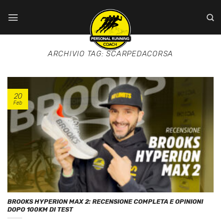
Salta
ai
contenuti
ARCHIVIO TAG:
SCARPEDACORSA
20
Feb
BROOKS HYPERION MAX 2: RECENSIONE COMPLETA E OPINIONI
DOPO 100KM DI TEST