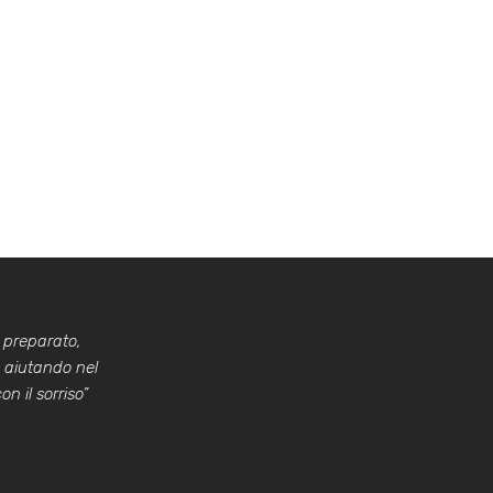
 preparato,
a aiutando nel
n il sorriso”