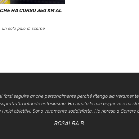
 CHE HA CORSO 350 KM AL
, un solo paio di scarpe
 di farsi seguire anche personalmente perché ritengo sia veramente
 soprattutto infonde entusiasmo. Ha capito le mie esigenze e mi st
i miei obiettivi. Sono veramente soddisfatta. Ho ripreso a Correre co
ROSALBA B.