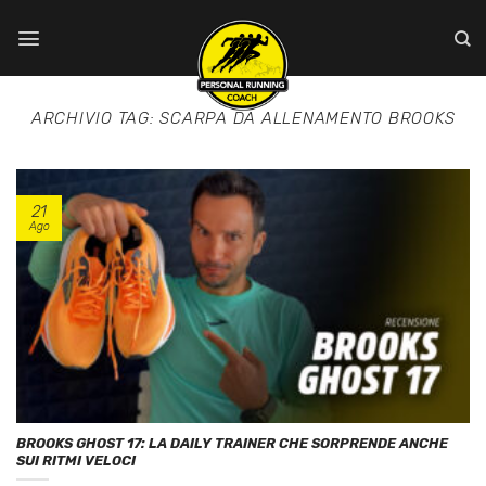
Salta
ai
contenuti
ARCHIVIO TAG:
SCARPA DA ALLENAMENTO BROOKS
21
Ago
BROOKS GHOST 17: LA DAILY TRAINER CHE SORPRENDE ANCHE
SUI RITMI VELOCI