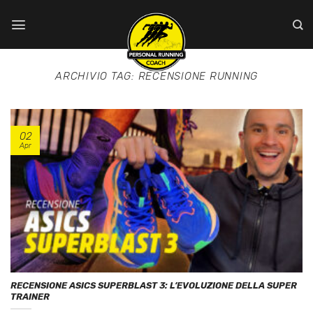
Salta
ai
contenuti
ARCHIVIO TAG:
RECENSIONE RUNNING
02
Apr
RECENSIONE ASICS SUPERBLAST 3: L’EVOLUZIONE DELLA SUPER
TRAINER