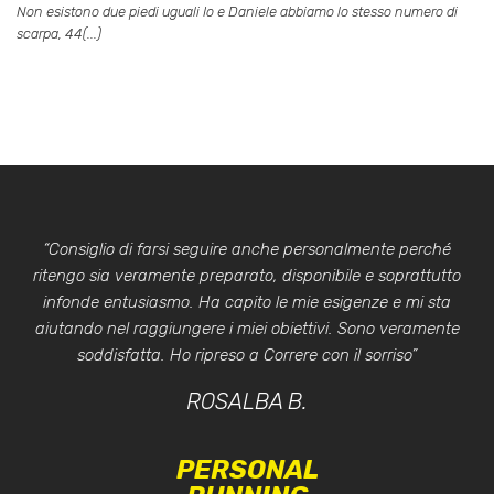
Non esistono due piedi uguali Io e Daniele abbiamo lo stesso numero di
scarpa, 44(...)
“Consiglio di farsi seguire anche personalmente perché
ritengo sia veramente preparato, disponibile e soprattutto
infonde entusiasmo. Ha capito le mie esigenze e mi sta
aiutando nel raggiungere i miei obiettivi. Sono veramente
soddisfatta. Ho ripreso a Correre con il sorriso”
ROSALBA B.
PERSONAL