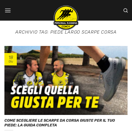
Salta
ai
contenuti
ARCHIVIO TAG:
PIEDE LARGO SCARPE CORSA
18
Giu
COME SCEGLIERE LE SCARPE DA CORSA GIUSTE PER IL TUO
PIEDE: LA GUIDA COMPLETA