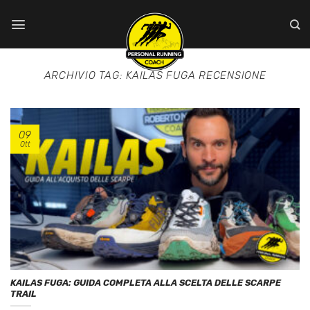
Salta
ai
contenuti
ARCHIVIO TAG:
KAILAS FUGA RECENSIONE
09
Ott
KAILAS FUGA: GUIDA COMPLETA ALLA SCELTA DELLE SCARPE
TRAIL