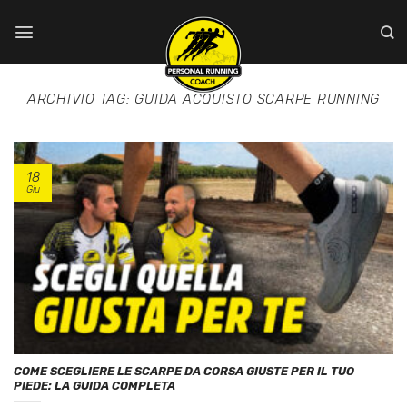
Salta
ai
contenuti
ARCHIVIO TAG:
GUIDA ACQUISTO SCARPE RUNNING
18
Giu
COME SCEGLIERE LE SCARPE DA CORSA GIUSTE PER IL TUO
PIEDE: LA GUIDA COMPLETA