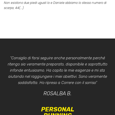
Non esistono due piedi uguali Io e Daniele abbiamo lo stesso numero di
scarpa, 44(...)
“Consiglio di farsi seguire anche personalmente perché
ritengo sia veramente preparato, disponibile e soprattutto
infonde entusiasmo. Ha capito le mie esigenze e mi sta
aiutando nel raggiungere i miei obiettivi. Sono veramente
soddisfatta. Ho ripreso a Correre con il sorriso”
ROSALBA B.
PERSONAL