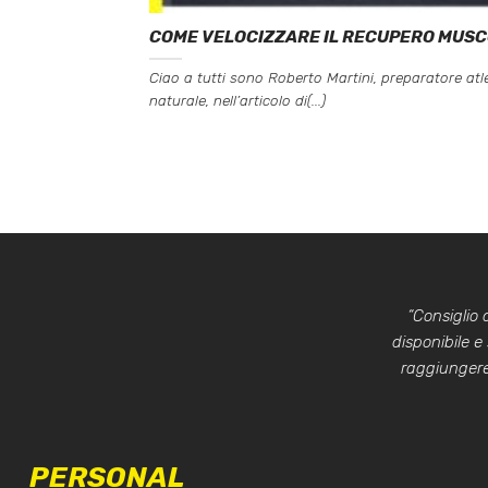
COME VELOCIZZARE IL RECUPERO MUS
Ciao a tutti sono Roberto Martini, preparatore atle
naturale, nell’articolo di(...)
“Consiglio
disponibile e
raggiungere 
PERSONAL