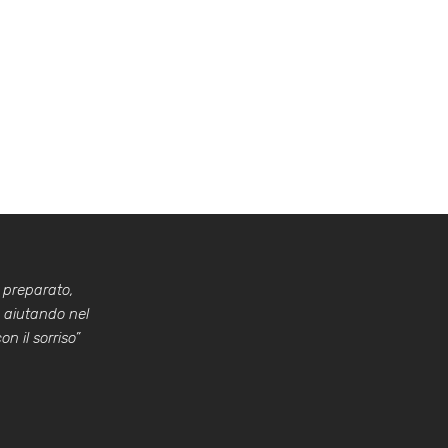
 preparato,
a aiutando nel
n il sorriso”