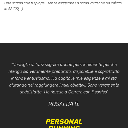
Una scarpa che ti spinge… senza esagerare La prima volta che ho infilato
le ASICS(...)
“Consiglio di farsi seguire anche personalmente perché
ritengo sia veramente preparato, disponibile e soprattutto
infonde entusiasmo. Ha capito le mie esigenze e mi sta
aiutando nel raggiungere i miei obiettivi. Sono veramente
soddisfatta. Ho ripreso a Correre con il sorriso”
ROSALBA B.
PERSONAL