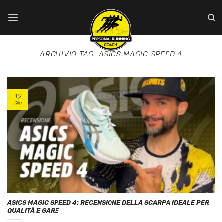
Salta
ai
contenuti
ARCHIVIO TAG:
ASICS MAGIC SPEED 4
12
Giu
ASICS MAGIC SPEED 4: RECENSIONE DELLA SCARPA IDEALE PER
QUALITÀ E GARE