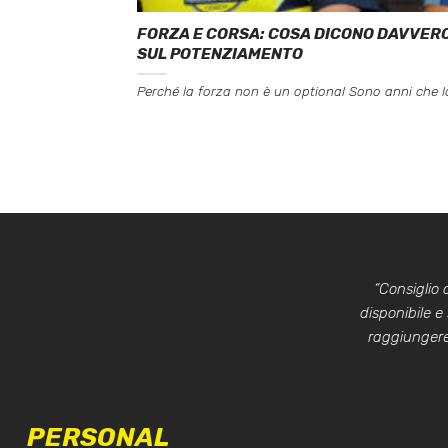
FORZA E CORSA: COSA DICONO DAVVERO 
SUL POTENZIAMENTO
Perché la forza non è un optional Sono anni che lo 
“Consiglio
disponibile e
raggiungere 
PERSONAL