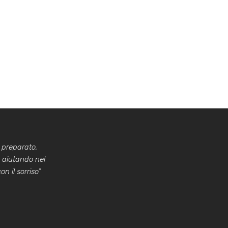
 preparato,
a aiutando nel
n il sorriso”