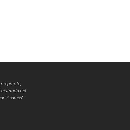
 preparato,
a aiutando nel
n il sorriso”