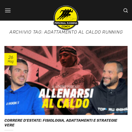
Salta
ai
contenuti
ARCHIVIO TAG:
ADATTAMENTO AL CALDO RUNNING
26
Mag
CORRERE D’ESTATE: FISIOLOGIA, ADATTAMENTI E STRATEGIE
VERE